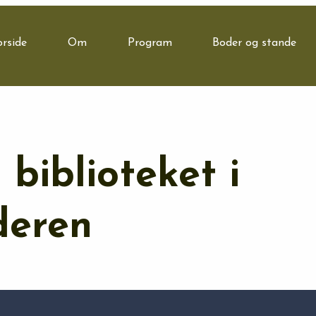
orside
Om
Program
Boder og stande
biblioteket i
deren