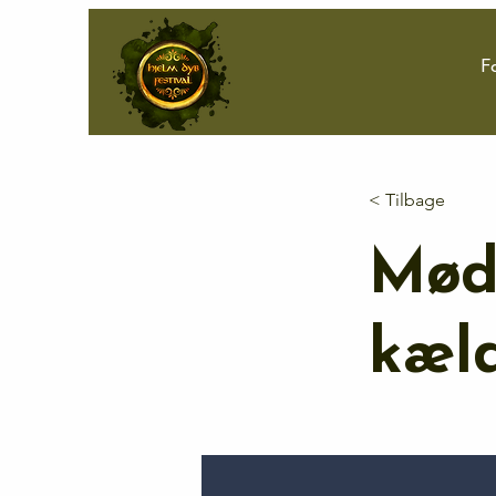
F
< Tilbage
Mød 
kæl