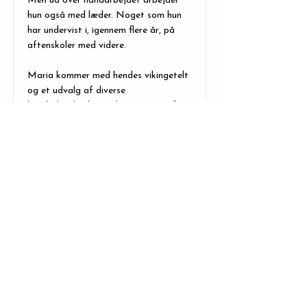
Men ud over håndarbejdet arbejder
hun også med læder. Noget som hun
har undervist i, igennem flere år, på
aftenskoler med videre.
Maria kommer med hendes vikingetelt
og et udvalg af diverse
håndarbejdsrelaterede varer, som fx
startpakker til spjældvævning,
nålebindingsopskrifter, trådspoler og
bivoks. Udover det medbringer hun et
lille udvalg af bæltetasker i læder,
notesbøger med videre, der er blevet
lavet specielt til Hjelm Dyb festivalen.
Se mindre
Læs mere