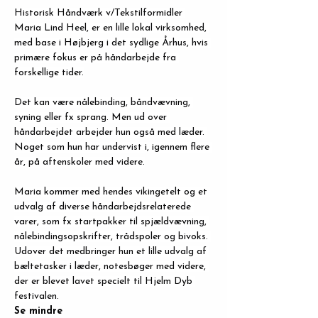
Historisk Håndværk v/Tekstilformidler 
Maria Lind Heel, er en lille lokal virksomhed, 
med base i Højbjerg i det sydlige Århus, hvis 
primære fokus er på håndarbejde fra 
forskellige tider.
Det kan være nålebinding, båndvævning, 
syning eller fx sprang. Men ud over 
håndarbejdet arbejder hun også med læder. 
Noget som hun har undervist i, igennem flere 
år, på aftenskoler med videre.
Maria kommer med hendes vikingetelt og et 
udvalg af diverse håndarbejdsrelaterede 
varer, som fx startpakker til spjældvævning, 
nålebindingsopskrifter, trådspoler og bivoks. 
Udover det medbringer hun et lille udvalg af 
bæltetasker i læder, notesbøger med videre, 
der er blevet lavet specielt til Hjelm Dyb 
festivalen.
Se mindre