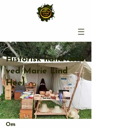
Historisk håndværk
ved Marie Lind
Heel
Om