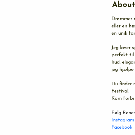
About
Drømmer du
eller en h
en unik fa
Jeg laver 
perfekt ti
hud, elega
jeg hjælpe
Du finder 
Festival.
Kom forbi 
Følg Renes
Instagram
Facebook