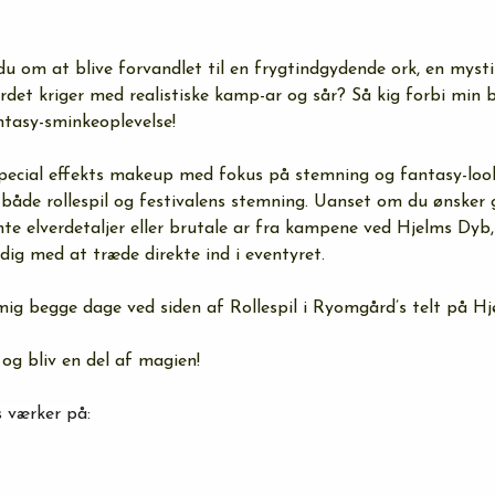
 om at blive forvandlet til en frygtindgydende ork, en mystis
ærdet kriger med realistiske kamp-ar og sår? Så kig forbi min 
ntasy-sminkeoplevelse!
special effekts makeup med fokus på stemning og fantasy-loo
l både rollespil og festivalens stemning. Uanset om du ønsker 
nte elverdetaljer eller brutale ar fra kampene ved Hjelms Dyb,
 dig med at træde direkte ind i eventyret.
mig begge dage ved siden af Rollespil i Ryomgård’s telt på H
og bliv en del af magien!
 værker på: