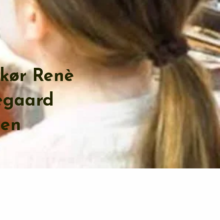
kør Renè
egaard
sen