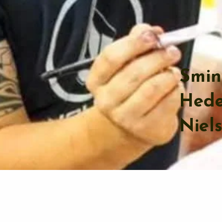
Smin
Hed
Niel