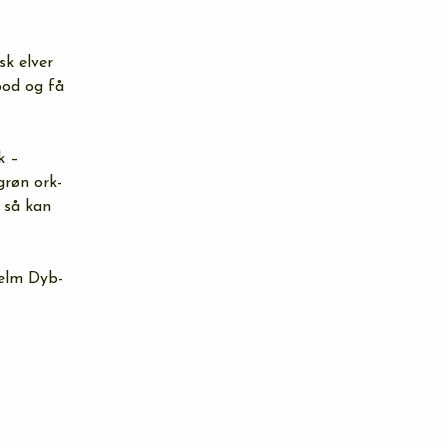
k elver 
bod og få 
k – 
grøn ork-
 så kan 
jelm Dyb-