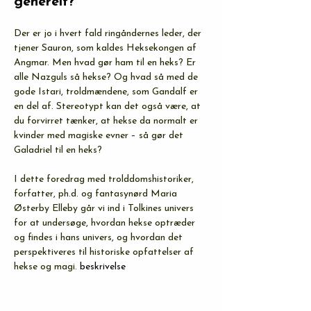
generelt?
Der er jo i hvert fald ringåndernes leder, der 
tjener Sauron, som kaldes Heksekongen af 
Angmar. Men hvad gør ham til en heks? Er 
alle Nazguls så hekse? Og hvad så med de 
gode Istari, troldmændene, som Gandalf er 
en del af. Stereotypt kan det også være, at 
du forvirret tænker, at hekse da normalt er 
kvinder med magiske evner – så gør det 
Galadriel til en heks?
I dette foredrag med trolddomshistoriker, 
forfatter, ph.d. og fantasynørd Maria 
Østerby Elleby går vi ind i Tolkines univers 
for at undersøge, hvordan hekse optræder 
og findes i hans univers, og hvordan det 
perspektiveres til historiske opfattelser af 
hekse og magi.
 beskrivelse