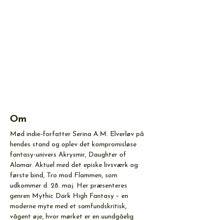
Om
Mød indie-forfatter Serina A.M. Elverløv på 
hendes stand og oplev det kompromisløse 
fantasy-univers Akrysmir, Daughter of 
Alamar. Aktuel med det episke livsværk og 
første bind, Tro mod Flammen, som 
udkommer d. 28. maj. Her præsenteres 
genren Mythic Dark High Fantasy – en 
moderne myte med et samfundskritisk, 
vågent øje, hvor mørket er en uundgåelig 