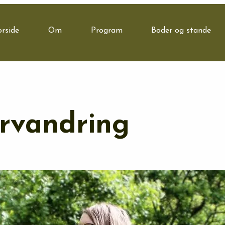
orside
Om
Program
Boder og stande
rvandring