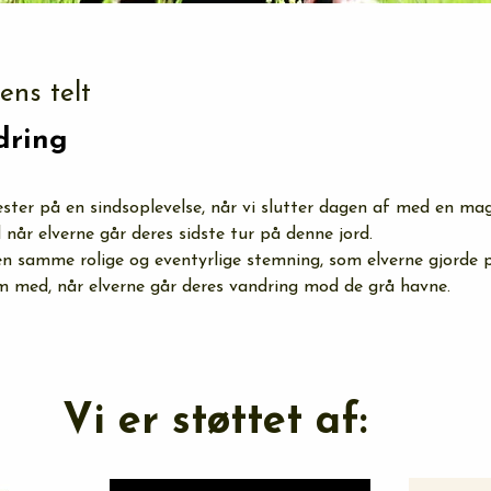
ens telt
dring
æster på en sindsoplevelse, når vi slutter dagen af med en mag
år elverne går deres sidste tur på denne jord. 
en samme rolige og eventyrlige stemning, som elverne gjorde p
m med, når elverne går deres vandring mod de grå havne.
Vi er støttet af: