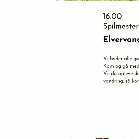
16.00
Spilmester
Elvervan
Vi byder alle g
Kom og gå med n
Vil du opleve d
vandring, så ko