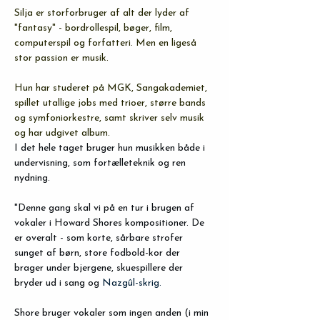
Silja er storforbruger af alt der lyder af 
"fantasy" - bordrollespil, bøger, film, 
computerspil og forfatteri. Men en ligeså 
stor passion er musik. 
Hun har studeret på MGK, Sangakademiet, 
spillet utallige jobs med trioer, større bands 
og symfoniorkestre, samt skriver selv musik 
og har udgivet album. 
I det hele taget bruger hun musikken både i 
undervisning, som fortælleteknik og ren 
nydning.
"Denne gang skal vi på en tur i brugen af 
vokaler i Howard Shores kompositioner. De 
er overalt - som korte, sårbare strofer 
sunget af børn, store fodbold-kor der 
brager under bjergene, skuespillere der 
bryder ud i sang og 
Nazgûl-skrig. 
Shore bruger vokaler som ingen anden (i min 