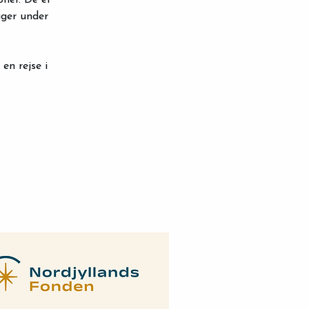
ner. De er 
ager under 
en rejse i 