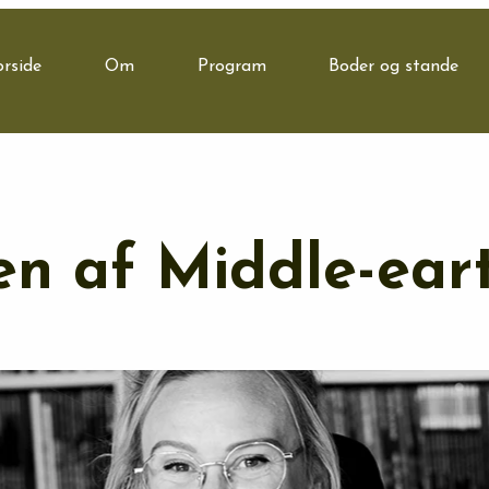
orside
Om
Program
Boder og stande
n af Middle-eart