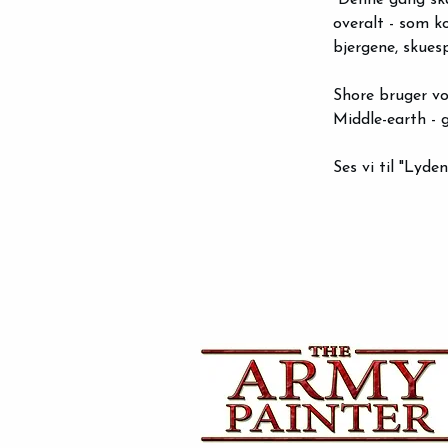
"Denne gang ska
overalt - som k
bjergene, skuesp
Shore bruger vo
Middle-earth -
Ses vi til "Lyden