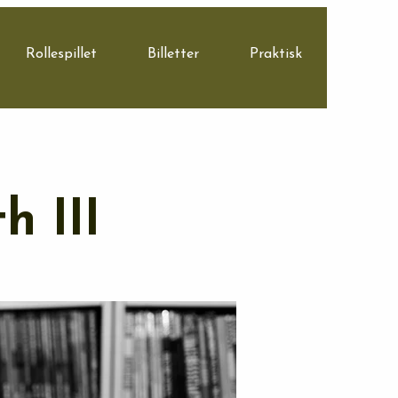
Rollespillet
Billetter
Praktisk
h III