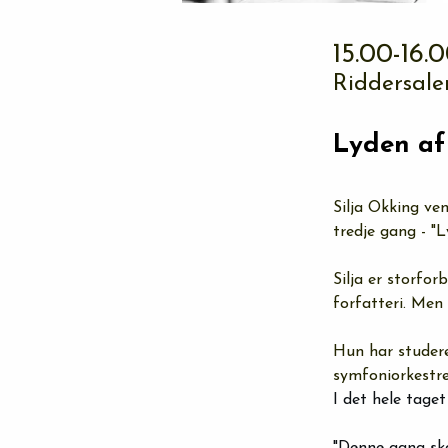
15.00-16.
Riddersale
Lyden af 
Silja Okking ve
tredje gang - "L
Silja er storfor
forfatteri. Men 
Hun har studere
symfoniorkestre
I det hele tage