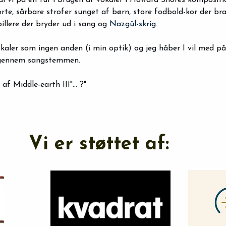
l vi på en tur i brugen af vokaler i Howard Shores kompositio
orte, sårbare strofer sunget af børn, store fodbold-kor der br
illere der bryder ud i sang og 
Nazgûl-skrig. 
kaler som ingen anden (i min optik) og jeg håber I vil med på 
 gennem sangstemmen. 
 af Middle-earth III"... ?"
Vi er støttet af: