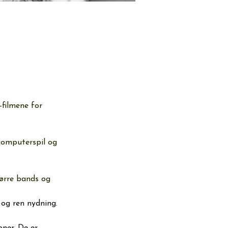
filmene for 
, computerspil og 
tørre bands og 
 og ren nydning.