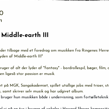
00
n
Middle-earth III
nder tilbage med et foredrag om musikken fra Ringenes Herre-
yden af Middle-earth III"
bruger af alt der lyder af "fantasy" - bordrollespil, bøger, film
en ligeså stor passion er musik. 
t på MGK, Sangakademiet, spillet utallige jobs med trioer, s
, samt skriver selv musik og har udgivet album. 
t bruger hun musikken både i undervisning, som fortælleteknik