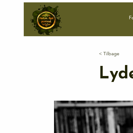
F
< Tilbage
Lyde