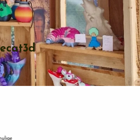
iecat3d
mulige 