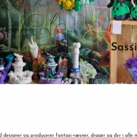
Sass
d designer og producerer fantasi-væsner, drager og dyr i alle 