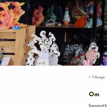
< Tilbage
Om
Sassiecat3