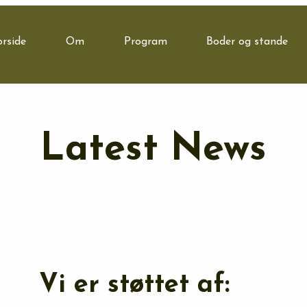
orside
Om
Program
Boder og stande
Latest News
Vi er støttet af: