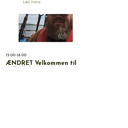
Læs mere
15.00-16.00
ÆNDRET Velkommen til
Valhalla! (DAN)
Silja Okking vender tilbage med et
foredrag om musikken fra Ringenes
Herre-filmene for tredje gang - "Lyden
af Middle-earth III"
Silja er storforbruger af alt der lyder
af "fantasy" - bordrollespil, bøger, film,